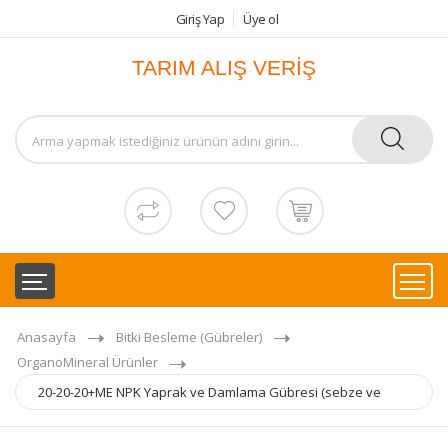
Giriş Yap
Üye ol
TARIM ALIŞ VERİŞ
Anasayfa
Bitki Besleme (Gübreler)
OrganoMineral Ürünler
20-20-20+ME NPK Yaprak ve Damlama Gübresi (sebze ve
meyvelerde dengeli büyüme) 3KG