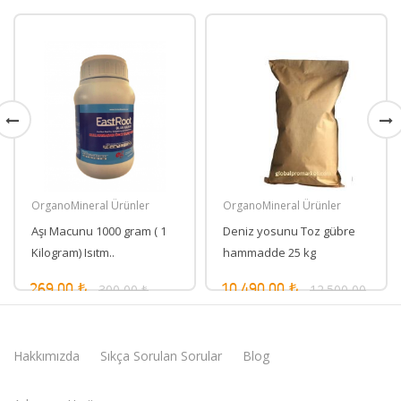
OrganoMineral Ürünler
OrganoMineral Ürünler
Aşı Macunu 1000 gram ( 1
Deniz yosunu Toz gübre
Kilogram) Isıtm..
hammadde 25 kg
300,00 ₺
12.500,00
269,00 ₺
10.490,00 ₺
₺
Hakkımızda
Sıkça Sorulan Sorular
Blog