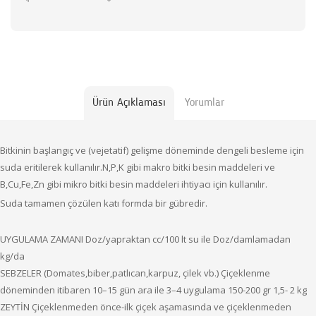
Ürün Açıklaması
Yorumlar
Bitkinin başlangıç ve (vejetatif) gelişme döneminde dengeli besleme için
suda eritilerek kullanılır.N,P,K gibi makro bitki besin maddeleri ve
B,Cu,Fe,Zn gibi mikro bitki besin maddeleri ihtiyacı için kullanılır.
Suda tamamen çözülen katı formda bir gübredir.
UYGULAMA ZAMANI Doz/yapraktan cc/100 lt su ile Doz/damlamadan
kg/da
SEBZELER (Domates,biber,patlıcan,karpuz, çilek vb.) Çiçeklenme
döneminden itibaren 10–15 gün ara ile 3–4 uygulama 150-200 gr 1,5- 2 kg
ZEYTİN Çiçeklenmeden önce-ilk çiçek aşamasında ve çiçeklenmeden