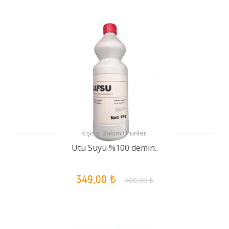
Kişisel Bakım Ürünleri
Ütü Suyu %100 demin..
349,00 ₺
400,00 ₺