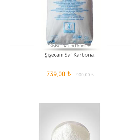
Kişisel Bakım Ürünleri
Şişecam Saf Karbona..
739,00 ₺
900,00 ₺