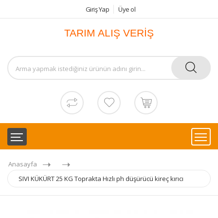
Giriş Yap
Üye ol
TARIM ALIŞ VERİŞ
Anasayfa
SIVI KÜKÜRT 25 KG Toprakta Hızlı ph düşürücü kireç kırıcı
sebze ve meyve için damlama ile verilen