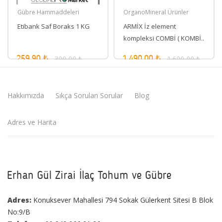
Gübre Hammaddeleri
OrganoMineral Ürünler
Etibank Saf Boraks 1 KG
ARMİX İz element
kompleksi COMBİ ( KOMBİ..
300,00 ₺
1.600,00 ₺
259,90 ₺
1.490,00 ₺
Hakkımızda
Sıkça Sorulan Sorular
Blog
Adres ve Harita
Erhan Gül Zirai İlaç Tohum ve Gübre
Adres:
Konuksever Mahallesi 794 Sokak Gülerkent Sitesi B Blok
No:9/B