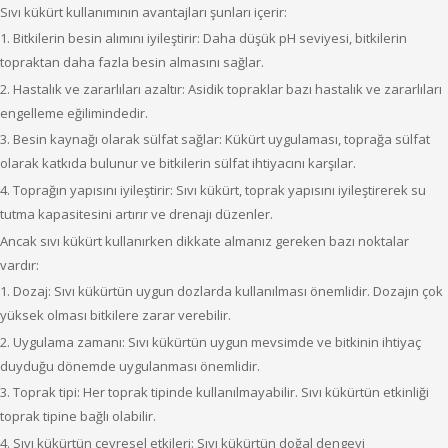
Sıvı kükürt kullanımının avantajları şunları içerir:
1. Bitkilerin besin alımını iyileştirir: Daha düşük pH seviyesi, bitkilerin
topraktan daha fazla besin almasını sağlar.
2. Hastalık ve zararlıları azaltır: Asidik topraklar bazı hastalık ve zararlıları
engelleme eğilimindedir.
3. Besin kaynağı olarak sülfat sağlar: Kükürt uygulaması, toprağa sülfat
olarak katkıda bulunur ve bitkilerin sülfat ihtiyacını karşılar.
4. Toprağın yapısını iyileştirir: Sıvı kükürt, toprak yapısını iyileştirerek su
tutma kapasitesini artırır ve drenajı düzenler.
Ancak sıvı kükürt kullanırken dikkate almanız gereken bazı noktalar
vardır:
1. Dozaj: Sıvı kükürtün uygun dozlarda kullanılması önemlidir. Dozajın çok
yüksek olması bitkilere zarar verebilir.
2. Uygulama zamanı: Sıvı kükürtün uygun mevsimde ve bitkinin ihtiyaç
duyduğu dönemde uygulanması önemlidir.
3. Toprak tipi: Her toprak tipinde kullanılmayabilir. Sıvı kükürtün etkinliği
toprak tipine bağlı olabilir.
4. Sıvı kükürtün çevresel etkileri: Sıvı kükürtün doğal dengeyi